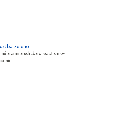
držba zelene
etná a zimná udržba orez stromov
osenie