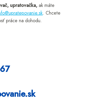
vač,
upratovačka,
ak máte
nfo@upratepovanie.sk
. Chcete
osť práce na dohodu.
 67
ovanie.sk