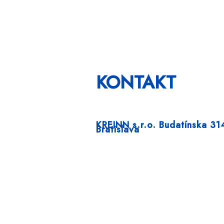
KONTAKT
KREINN s.r.o.
Budatínska 3
Bratislava