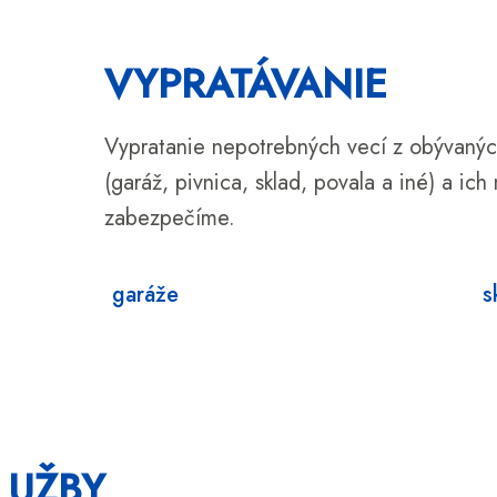
VYPRATÁVANIE
Vypratanie nepotrebných vecí z obývanýc
(garáž, pivnica, sklad, povala a iné) a ich
zabezpečíme.
garáže
s
LUŽBY