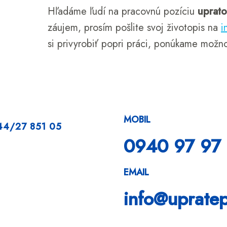
Hľadáme ľudí na pracovnú pozíciu
uprato
záujem, prosím pošlite svoj životopis na
i
si privyrobiť popri práci, ponúkame možn
MOBIL
144/27
851 05
0940 97 97
EMAIL
info@upratep