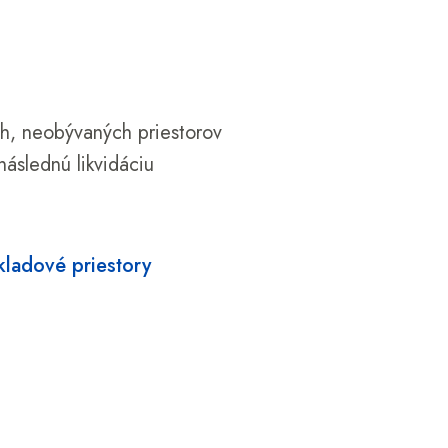
h, neobývaných priestorov
 následnú likvidáciu
kladové priestory